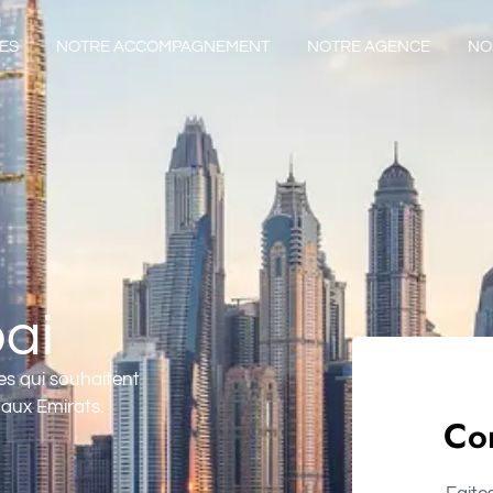
ES
NOTRE ACCOMPAGNEMENT
NOTRE AGENCE
NO
bai
es qui souhaitent
 aux Emirats.
Com