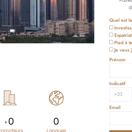
Faite
d
Quel est l
Investis
Expatria
Pied à t
Je veux 
Prénom
Indicatif
Email
0
0
+
romoteurs
Langues