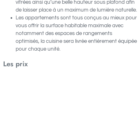
vitrées ainsi qu’une belle hauteur sous plafond afin
de laisser place à un maximum de lumière naturelle.
Les appartements sont tous conçus au mieux pour
vous offrir la surface habitable maximale avec
notamment des espaces de rangements
optimisés, la cuisine sera livrée entièrement équipée
pour chaque unité.
Les prix
Studio à partir de 418.000 AED
Appartement 1 chambre à partir de 568.000 AED
Appartement 2 chambres à partir de 825.000 AED
Plan de paiement
Pour ce projet, 2 plans de paiement s’offrent à vous.