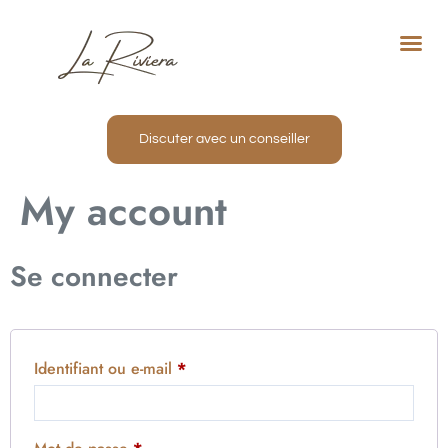
Not
Proj
Nos
Inve
Discuter avec un conseiller
My account
Se connecter
Identifiant ou e-mail
*