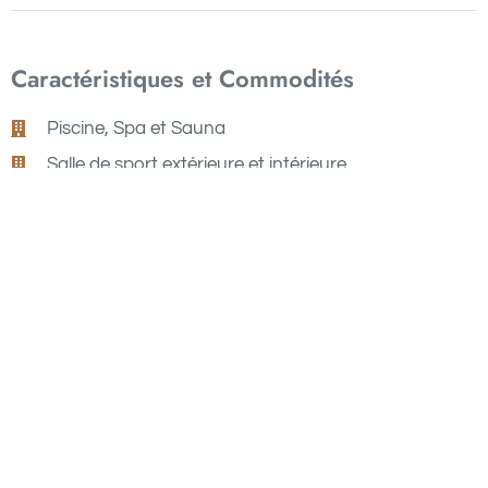
Caractéristiques et Commodités
Piscine, Spa et Sauna
Salle de sport extérieure et intérieure
Coin repas extérieur
Supermarché
Restaurants
Jardin et Parc
Espace barbecue
Espace de jeux pour enfants
Terrain de sport
Sécurité 24h/24 et 7j/7